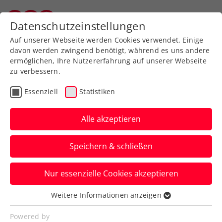
Zurück zur Newsübersicht
Datenschutzeinstellungen
Wiener Tennisverband
Auf unserer Webseite werden Cookies verwendet. Einige
davon werden zwingend benötigt, während es uns andere
ermöglichen, Ihre Nutzererfahrung auf unserer Webseite
zu verbessern.
ATP
Turniere
Essenziell
Statistiken
Erste Bank Open: Miedler
wahrt Chance auf
Alle akzeptieren
Titelverteidigung im
Speichern & schließen
Doppel
Nur essenzielle Cookies akzeptieren
Zudem wird das ÖTV-Ass im Rahmen des
ATP-Turniers in Wien als
Weitere Informationen anzeigen
Essenziell
Niederösterreichs Sportler des Jahres
Essenzielle Cookies werden für grundlegende
Powered by
geehrt.