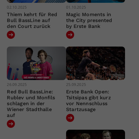
02.10.2025
01.10.2025
Thiem kehrt für Red
Magic Moments in
Bull BassLine auf
the City presented
den Court zurück
by Erste Bank
26.09.2025
25.09.2025
Red Bull BassLine:
Erste Bank Open:
Rublev und Monfils
Tsitsipas gibt kurz
schlagen in der
vor Nennschluss
Wiener Stadthalle
Startzusage
auf