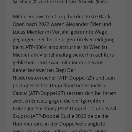
Salisbury (2. von links) und Neal Skupski (links).
Dieser Wert speichert Ihre Consent-
Einstellungen. Unter anderem eine
Mit ihrem zweiten Coup bei den Erste Bank
zufällig generierte ID, für die
Open nach 2022 waren Alexander Erler und
Zweck
historische Speicherung Ihrer
Lucas Miedler im Vorjahr getrennte Wege
vorgenommen Einstellungen, falls der
gegangen. Bei der heurigen Titelverteidigung
Webseiten-Betreiber dies eingestellt
hat.
beim ATP-500-Hartplatzturnier in Wien ist
Miedler am Viertelfinaltag weiterhin auf Kurs
geblieben. Und zwar mit einem überaus
bemerkenswerten Sieg: Der
Niederösterreicher (ATP-Doppel 29) und sein
portugiesischer Doppelpartner Francisco
Cabral (ATP-Doppel 27) setzten sich bei ihrem
zweiten Einsatz gegen die viertgereihten
Briten Joe Salisbury (ATP-Doppel 12) und Neal
Skupski (ATP-Doppel 9), die 2022 beide die
Nummer eins in der Doppelweltrangliste
geworden waren, mit 6:3, 6:4 durch. Beim