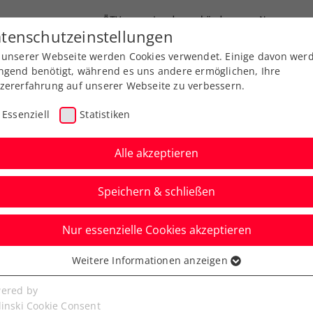
ÖTV
Landesverbände
News
tenschutzeinstellungen
 unserer Webseite werden Cookies verwendet. Einige davon wer
Ausbildung
Services
Über uns
ngend benötigt, während es uns andere ermöglichen, Ihre
zererfahrung auf unserer Webseite zu verbessern.
Essenziell
Statistiken
Alle akzeptieren
Speichern & schließen
Nur essenzielle Cookies akzeptieren
 Bank Open presented
Weitere Informationen anzeigen
ssenziell
C®
senzielle Cookies werden für grundlegende Funktionen der
ered by
bseite benötigt. Dadurch ist gewährleistet, dass die Webseite
linski Cookie Consent