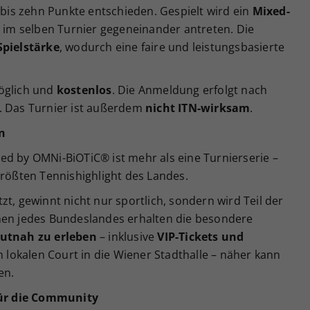
bis zehn Punkte entschieden. Gespielt wird ein
Mixed-
im selben Turnier gegeneinander antreten. Die
Spielstärke
, wodurch eine faire und leistungsbasierte
glich und
kostenlos
. Die Anmeldung erfolgt nach
. Das Turnier ist außerdem
nicht ITN-wirksam
.
n
ed by OMNi-BiOTiC® ist mehr als eine Turnierserie –
größten Tennishighlight des Landes.
t, gewinnt nicht nur sportlich, sondern wird Teil der
nen jedes Bundeslandes erhalten die besondere
utnah zu erleben
– inklusive
VIP-Tickets und
lokalen Court in die Wiener Stadthalle – näher kann
en.
 für die Community