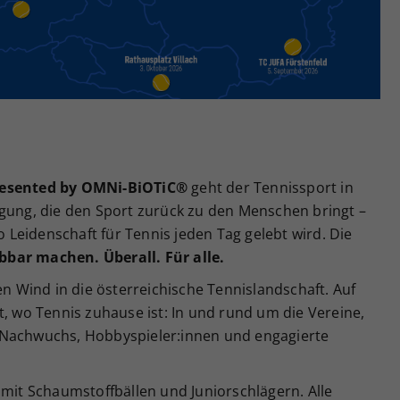
Zweck
generierte ID, für die historische Speicherung
Ihrer vorgenommen Einstellungen, falls der
Webseiten-Betreiber dies eingestellt hat.
resented by OMNi-BiOTiC®
geht der Tennissport in
egung, die den Sport zurück zu den Menschen bringt –
wo Leidenschaft für Tennis jeden Tag gelebt wird. Die
bbar machen. Überall. Für alle.
en Wind in die österreichische Tennislandschaft. Auf
t, wo Tennis zuhause ist: In und rund um die Vereine,
 Nachwuchs, Hobbyspieler:innen und engagierte
mit Schaumstoffbällen und Juniorschlägern. Alle