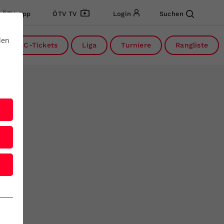
ÖTV App
ÖTV TV
Login
Suchen
den
DC-Tickets
Liga
Turniere
Rangliste