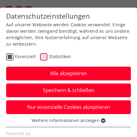
Zurück zur Newsübersicht
Datenschutzeinstellungen
Wiener Tennisverband
Auf unserer Webseite werden Cookies verwendet. Einige
davon werden zwingend benötigt, während es uns andere
ermöglichen, Ihre Nutzererfahrung auf unserer Webseite
zu verbessern.
Rollstuhltennis
Inklusion
ATP
Essenziell
Statistiken
Turniere
Alle akzeptieren
Erste Bank Open:
Speichern & schließen
Rollstuhltennis als Best
Practice
Nur essenzielle Cookies akzeptieren
Beim sportsbusiness.at Breakfast Club
Weitere Informationen anzeigen
Essenziell
steht der neue Turnierschwerpunkt im
Essenzielle Cookies werden für grundlegende
Powered by
Bereich Inklusion im Zentrum.