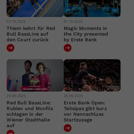
02.10.2025
01.10.2025
Thiem kehrt für Red
Magic Moments in
Bull BassLine auf
the City presented
den Court zurück
by Erste Bank
26.09.2025
25.09.2025
Red Bull BassLine:
Erste Bank Open:
Rublev und Monfils
Tsitsipas gibt kurz
schlagen in der
vor Nennschluss
Wiener Stadthalle
Startzusage
auf