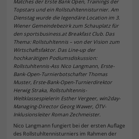
Matches der Erste Bank Open, Trainings der
Dieser Wert speichert Ihre Consent-
Topstars und ein Rollstuhltennisturnier. Am
Einstellungen. Unter anderem eine
Dienstag wurde die legendäre Location im 3.
zufällig generierte ID, für die
Wiener Gemeindebezirk zum Schauplatz für
Zweck
historische Speicherung Ihrer
den sportsbusiness.at Breakfast Club. Das
vorgenommen Einstellungen, falls der
Thema: Rollstuhltennis – von der Vision zum
Webseiten-Betreiber dies eingestellt
hat.
Wirtschaftsfaktor. Das Line-up der
hochkarätigen Podiumsdiskussion:
Rollstuhltennis-Ass Nico Langmann, Erste-
Bank-Open-Turnierbotschafter Thomas
Muster, Erste-Bank-Open-Turnierdirektor
Herwig Straka, Rollstuhltennis-
Weltklassespielerin Esther Vergeer, win2day-
Managing-Director Georg Wawer, ÖTV-
Inklusionsleiter Roman Zechmeister.
Nico Langmann fungiert bei der ersten Auflage
des Rollstuhltennisturniers im Rahmen der