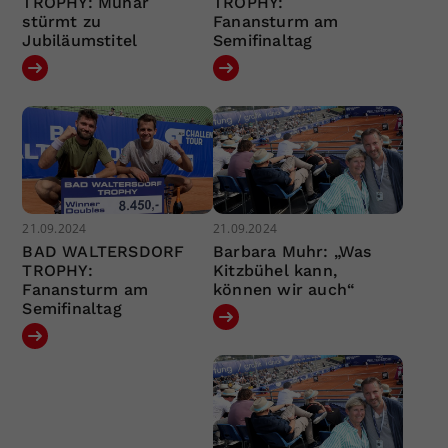
TROPHY: Munar
TROPHY:
stürmt zu
Fanansturm am
Jubiläumstitel
Semifinaltag
21.09.2024
21.09.2024
BAD WALTERSDORF
Barbara Muhr: „Was
TROPHY:
Kitzbühel kann,
Fanansturm am
können wir auch“
Semifinaltag