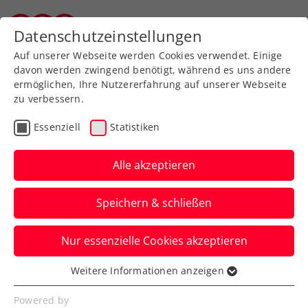
Zurück zur Newsübersicht
Datenschutzeinstellungen
Wiener Tennisverband
Auf unserer Webseite werden Cookies verwendet. Einige
davon werden zwingend benötigt, während es uns andere
ermöglichen, Ihre Nutzererfahrung auf unserer Webseite
zu verbessern.
Davis Cup
Essenziell
Statistiken
ÖTV-Chance steigt:
Finnland im Davis Cup
Alle akzeptieren
ohne Heliövaara
Speichern & schließen
Der Australian-Open-Doppelsieger sagt
Nur essenzielle Cookies akzeptieren
bei den Gästen kurzfristig seine
Teilnahme ab.
Weitere Informationen anzeigen
Essenziell
Verfasst von: Manuel Wachta, 28.01.2025
Essenzielle Cookies werden für grundlegende
Powered by