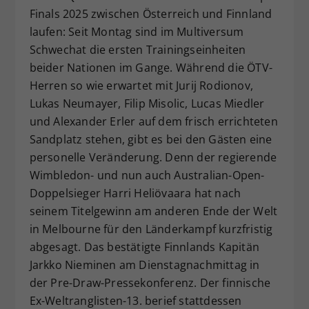
Finals 2025 zwischen Österreich und Finnland
Dieser Wert speichert Ihre Consent-
laufen: Seit Montag sind im Multiversum
Einstellungen. Unter anderem eine
zufällig generierte ID, für die
Schwechat die ersten Trainingseinheiten
Zweck
historische Speicherung Ihrer
beider Nationen im Gange. Während die ÖTV-
vorgenommen Einstellungen, falls der
Herren so wie erwartet mit Jurij Rodionov,
Webseiten-Betreiber dies eingestellt
Lukas Neumayer, Filip Misolic, Lucas Miedler
hat.
und Alexander Erler auf dem frisch errichteten
Sandplatz stehen, gibt es bei den Gästen eine
personelle Veränderung. Denn der regierende
Wimbledon- und nun auch Australian-Open-
Doppelsieger Harri Heliövaara hat nach
seinem Titelgewinn am anderen Ende der Welt
in Melbourne für den Länderkampf kurzfristig
abgesagt. Das bestätigte Finnlands Kapitän
Jarkko Nieminen am Dienstagnachmittag in
der Pre-Draw-Pressekonferenz. Der finnische
Ex-Weltranglisten-13. berief stattdessen