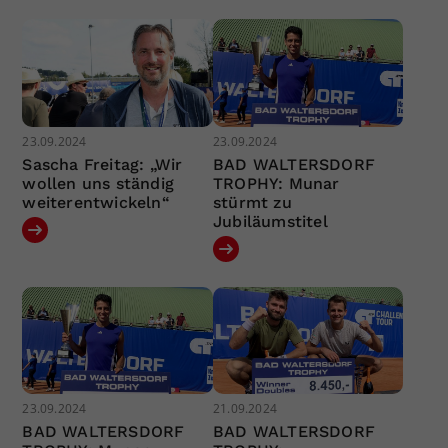
23.09.2024
23.09.2024
Sascha Freitag: „Wir
BAD WALTERSDORF
wollen uns ständig
TROPHY: Munar
weiterentwickeln“
stürmt zu
Jubiläumstitel
23.09.2024
21.09.2024
BAD WALTERSDORF
BAD WALTERSDORF