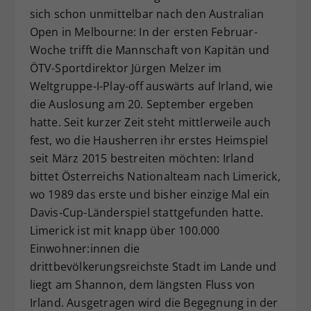
sich schon unmittelbar nach den Australian
Dieser Wert speichert Ihre Consent-
Open in Melbourne: In der ersten Februar-
Einstellungen. Unter anderem eine
zufällig generierte ID, für die
Woche trifft die Mannschaft von Kapitän und
Zweck
historische Speicherung Ihrer
ÖTV-Sportdirektor Jürgen Melzer im
vorgenommen Einstellungen, falls der
Weltgruppe-I-Play-off auswärts auf Irland, wie
Webseiten-Betreiber dies eingestellt
die Auslosung am 20. September ergeben
hat.
hatte. Seit kurzer Zeit steht mittlerweile auch
fest, wo die Hausherren ihr erstes Heimspiel
seit März 2015 bestreiten möchten: Irland
bittet Österreichs Nationalteam nach Limerick,
wo 1989 das erste und bisher einzige Mal ein
Davis-Cup-Länderspiel stattgefunden hatte.
Limerick ist mit knapp über 100.000
Einwohner:innen die
drittbevölkerungsreichste Stadt im Lande und
liegt am Shannon, dem längsten Fluss von
Irland. Ausgetragen wird die Begegnung in der