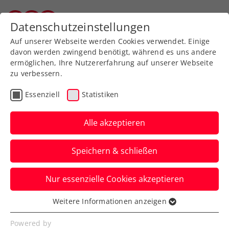
Zurück zur Newsübersicht
Datenschutzeinstellungen
Wiener Tennisverband
Auf unserer Webseite werden Cookies verwendet. Einige
davon werden zwingend benötigt, während es uns andere
ermöglichen, Ihre Nutzererfahrung auf unserer Webseite
zu verbessern.
Davis Cup
Essenziell
Statistiken
Davis Cup: Irland
empfängt ÖTV-Herren in
Alle akzeptieren
Limerick
Speichern & schließen
Auch der Spieltermin ist inzwischen
Nur essenzielle Cookies akzeptieren
fixiert: Das Play-off der Weltgruppe I
steigt am 3./4. Februar 2024.
Weitere Informationen anzeigen
Essenziell
Verfasst von: Manuel Wachta, 12.12.2023
Essenzielle Cookies werden für grundlegende
Powered by