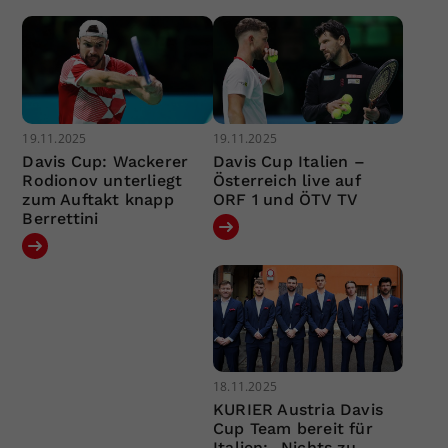
19.11.2025
19.11.2025
Davis Cup: Wackerer
Davis Cup Italien –
Rodionov unterliegt
Österreich live auf
zum Auftakt knapp
ORF 1 und ÖTV TV
Berrettini
18.11.2025
KURIER Austria Davis
Cup Team bereit für
Italien: „Nichts zu