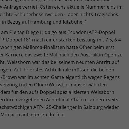
-Anfrage verriet: Österreichs aktuelle Nummer eins im
leichte Schulterbeschwerden – aber nichts Tragisches.
en in Bezug auf Hamburg und Kitzbühel.“
 am Freitag Diego Hidalgo aus Ecuador (ATP-Doppel
TP-Doppel 181) nach einer starken Leistung mit 7:5, 6:4
ztwöchigen Mallorca-Finalisten hatte Ofner beim erst
er Karriere das zweite Mal nach den Australian Open zu
ht. Weissborn war das bei seinem neunten Antritt auf
gen. Auf ihr erstes Achtelfinale müssen die beiden
z/Brown war im achten Game eigentlich wegen Regens
tsetzung traten Ofner/Weissborn aus erwähnten
ers für den aufs Doppel spezialisierten Weissborn
 hierdurch vergebenen Achtelfinal-Chance, andererseits
ächstwöchigen ATP-125-Challenger in Salzburg wieder
Monaco) antreten zu dürfen.