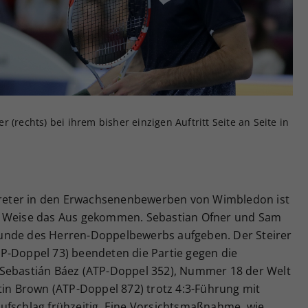
Zweck
generierte ID, für die historische Speicherung
Ihrer vorgenommen Einstellungen, falls der
Webseiten-Betreiber dies eingestellt hat.
 (rechts) bei ihrem bisher einzigen Auftritt Seite an Seite in
rtreter in den Erwachsenenbewerben von Wimbledon ist
d Weise das Aus gekommen. Sebastian Ofner und Sam
unde des Herren-Doppelbewerbs aufgeben. Der Steirer
P-Doppel 73) beendeten die Partie gegen die
 Sebastián Báez (ATP-Doppel 352), Nummer 18 der Welt
tin Brown (ATP-Doppel 872) trotz 4:3-Führung mit
ufschlag frühzeitig. Eine Vorsichtsmaßnahme, wie