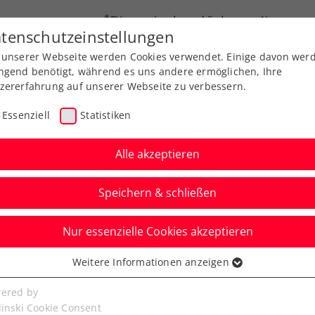
ÖTV
Landesverbände
News
tenschutzeinstellungen
 unserer Webseite werden Cookies verwendet. Einige davon wer
Ausbildung
Services
Über uns
ngend benötigt, während es uns andere ermöglichen, Ihre
zererfahrung auf unserer Webseite zu verbessern.
Essenziell
Statistiken
Alle akzeptieren
Speichern & schließen
Nur essenzielle Cookies akzeptieren
ner/Weissborn müssen
Weitere Informationen anzeigen
ssenziell
aufgeben
senzielle Cookies werden für grundlegende Funktionen der
ered by
bseite benötigt. Dadurch ist gewährleistet, dass die Webseite
linski Cookie Consent