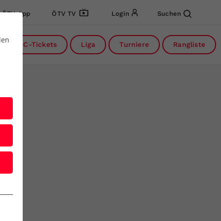
ÖTV App
ÖTV TV
Login
Suchen
den
DC-Tickets
Liga
Turniere
Rangliste